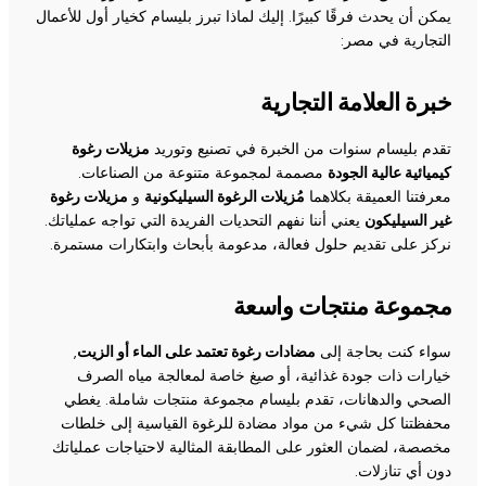
يمكن أن يحدث فرقًا كبيرًا. إليك لماذا تبرز بليسام كخيار أول للأعمال
التجارية في مصر:
خبرة العلامة التجارية
تقدم بليسام سنوات من الخبرة في تصنيع وتوريد
مزيلات رغوة
كيميائية عالية الجودة
مصممة لمجموعة متنوعة من الصناعات.
معرفتنا العميقة بكلاهما
مُزيلات الرغوة السيليكونية
و
مزيلات رغوة
غير السيليكون
يعني أننا نفهم التحديات الفريدة التي تواجه عملياتك.
نركز على تقديم حلول فعالة، مدعومة بأبحاث وابتكارات مستمرة.
مجموعة منتجات واسعة
سواء كنت بحاجة إلى
مضادات رغوة تعتمد على الماء أو الزيت
,
خيارات ذات جودة غذائية، أو صيغ خاصة لمعالجة مياه الصرف
الصحي والدهانات، تقدم بليسام مجموعة منتجات شاملة. يغطي
محفظتنا كل شيء من مواد مضادة للرغوة القياسية إلى خلطات
مخصصة، لضمان العثور على المطابقة المثالية لاحتياجات عملياتك
دون أي تنازلات.