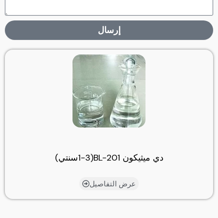
إرسال
دي ميثيكون BL-201(1-3سنتي)
عرض التفاصيل