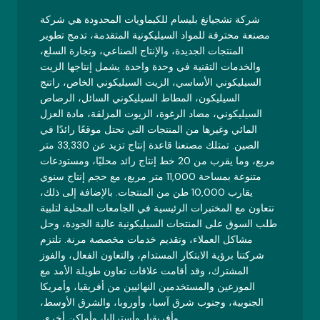
شركة تشجيانغ بليسام للكيماويات المحدودة هي شركة
مصنعة محترفة للمواد السيليكونية المتقدمة، تدمج تطوير
المنتجات الجديدة، والإنتاج الصناعي، وتجارة السلع،
والخدمات التقنية في وحدة واحدة. يشمل إنتاجها الزيت
السيليكوني الأساسي، الزيت السيليكوني الخاص، راتنج
السيليكون، المطاط السيليكوني السائل، الرصاص
السيليكوني، مضاد الرغوة، الزيوت المزلقة، مادة العزل
المائي وغيرها من المنتجات التي تحتل موقعًا رائدًا في
الصين. تمتلك مصنعنا قاعدة إنتاج تزيد عن 33,330 متر
مربع، وما يقرب من 20 خط إنتاج رائد محليًا، ومستودعات
متنوعة بمساحة 11,000 متر مربع، مع حجم إنتاج سنوي
يقارب 10,000 طن من المنتجات. بالإضافة إلى ذلك،
نتعاون مع المختبرات الرئيسية في الجامعات المحلية لتلبية
طلب السوق على المنتجات السيليكونية عالية الجودة، وحل
مشاكل العملاء، وتقديم خدمات مخصصة مرنة. تلتزم
شركتنا برؤية الابتكار المستدام، والتعاون الفعال، والفوز
المشترك، وقد أقامت علاقات تعاون طويلة الأمد مع
الموزعين والمستخدمين النهائيين من أفريقيا، وأمريكا
الجنوبية، وجنوب شرق آسيا، وأوروبا، والشرق الأوسط،
وأفريقيا، وأستراليا، وأماكن أخرى.