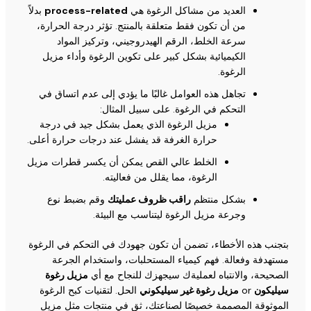
العديد من مشاكل الرغوة هي
process-related
بدلاً
من أن تكون فقط متعلقة بالمنتج. تؤثر درجة الحرارة،
سرعة الخلط، الرقم الهيدروجيني، وتركيز المواد
الكيميائية بشكل كبير على تكوين الرغوة وأداء مزيل
الرغوة.
تجاهل هذه العوامل غالبًا ما يؤدي إلى عدم اتساق في
التحكم في الرغوة. على سبيل المثال:
مزيل الرغوة الذي يعمل بشكل جيد في درجة
حرارة الغرفة قد يفشل عند درجات حرارة أعلى.
الخلط عالي القص يمكن أن يكسر قطرات مزيل
الرغوة، مما يقلل من فعاليته.
بشكل منتظم
راقب ظروف عمليتك
وقم بضبط نوع
وجرعة مزيل الرغوة ليتناسب مع البيئة.
بتجنب هذه الأخطاء، تضمن أن تكون جهودك في التحكم في الرغوة
مستهدفة وفعالة. فهم كيمياء المستحلبات، واستخدام الجرعة
الصحيحة، والانتباه لعمليةك سيجهزك للنجاح مع أي
مزيل رغوة
سيليكون
or
مزيل رغوة غير سيليكوني
الحل. لتقنيات كبح الرغوة
الموثوقة المصممة خصيصًا لصناعتك، ثق في منتجات مثل مزيل