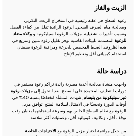
الزيت والغاز
رغوة السطح هي عقبة رئيسية في استخراج الزيت، التكرير،
ومعالجة مياه الصرف الصحي. الرغوة الزائدة تقلل من كفاءة الفصل
وتسبب تأخيرات تشغيلية. مزيلات الرغوة السيليكونية و
وكلاء مضاد
للرغوة
المصممة للبيئات القاسية توفر تقليل رغوة متين وسريع في
هذه الظروف. الضبط المخصص للجرعة ومراقبة الرغوة يضمنان
استخدام كيميائي أقل وتعظيم الإنتاج.
دراسة حالة
واجهت منشأة معالجة أغذية مصرية رائدة تراكم رغوة مستمر في
دورات التنظيف المعتمدة على السطح. بعد التحول إلى
مزيلات رغوة
غير سيليكونية من بليسام
, شهدت المنشأة انخفاضًا بنسبة 40% في
أوقات الدورة وتحسنًا في الامتثال لسلامة المنتج. توافق مزيل
الرغوة مع نظام السطح الخاص بهم وسرعة استجابتهما يعنيان وقت
توقف أقل، وتكاليف كيميائية أقل، وعمليات أكثر سلاسة.
من خلال مواءمة اختيار مزيل الرغوة مع
الاحتياجات الخاصة