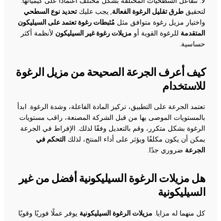
لا. تتفاعل السطحيات المختلفة بشكل مختلف اعتمادًا على كيميائها.
لتحقيق
طرق تقليل الرغوة الفعالة
, يجب عليك
تحديد نوع السطحي
واختيار مزيل رغوة متوافق مثل
مُثبطات رغوة تعتمد على السيليكون
المتقدمة
للرغوة القوية أو
مزيلات رغوة غير السيليكون
لأنظمة أكثر
حساسية.
كيف أعرف الجرعة الصحيحة من مزيل الرغوة
للاستخدام
تعتمد الجرعة على التطبيق، تركيز المادة الفاعلة، وشدة الرغوة. ابدأ
بالمستويات الموصى بها من قبل الشركة المصنعة، راقب مستويات
الرغوة بشكل متكرر، وقم بالتعديل وفقًا لذلك. الإفراط في الجرعة
يمكن أن يكون مكلفًا ويؤثر على أداء المنتج، لذلك
التحكم في
الجرعة
ضروري جدًا.
هل مزيلات الرغوة السيليكونية أفضل من غير
السيليكونية
كل منهما له مزايا.
مزيلات الرغوة السيليكونية
يوفر عملًا فوريًا وقويًا