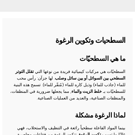
السطحيات وتكوين الرغوة
ما هي السطحيّات
السطحيّات هي مركبات كيميائية فريدة من نوعها التي
تقلل التوتر
السطحي بين السوائل أو بين سائل وصلب
. لها جزآن: رأس محب
للماء (جاذب للماء) وذيل كاره للماء (مُنفّر للماء). تسمح هذه البنية
للسطحيّات بـ
خلط الزيت والماء
, مما يجعلها ضرورية في المنظفات،
والمنظفات الصناعية، والعديد من العمليات الصناعية.
لماذا الرغوة مشكلة
بينما المواد الفاعلة سطحياً رائعة في التنظيف والاستحلاب، فهي
غالبًا ما تسبب
تكوين الرغوة
. تتكون الرغوة من فقاعات محاصرة