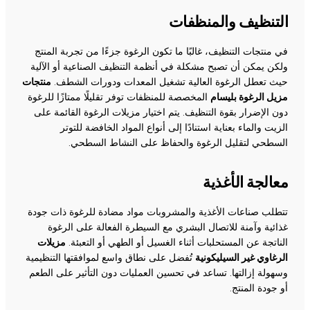
التنظيف والمنظفات
في منتجات التنظيف، غالبًا ما تكون الرغوة جزءًا من تجربة المنتج
ولكن يمكن أن تصبح مشكلة في أنظمة التنظيف الصناعية أو الآلية
حيث تعطل الرغوة العالية تشغيل المعدات ودورات الشطف.
منتجات
مزيل الرغوة بليسام
المخصصة للمنظفات توفر تقليلًا ممتازًا للرغوة
دون الإضرار بقوة التنظيف. يتم اختيار مزيلات الرغوة القائمة على
الزيت والماء بعناية استنادًا إلى أنواع المواد الخافضة للتوتر
السطحي لتقليل الرغوة والحفاظ على النشاط السطحي.
معالجة الأغذية
تتطلب صناعات الأغذية والمشروبات مواد مضادة للرغوة ذات جودة
غذائية وآمنة للاتصال البشري مع السيطرة الفعالة على الرغوة
الناتجة عن المستحلبات أثناء الغسيل أو الطهي أو التعبئة.
مزيلات
الرغاوي غير السيليكونية
تُفضل على نطاق واسع لموافقتها التنظيمية
وسهولة إزالتها. تساعد في تحسين العمليات دون التأثير على الطعم
أو جودة المنتج.