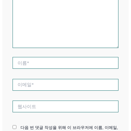
입
력
하
세
요..
이
름
*
이
메
일
*
웹
사
이
트
다음 번 댓글 작성을 위해 이 브라우저에 이름, 이메일,