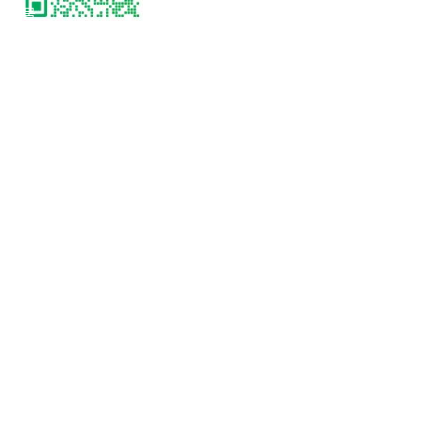
지
물
개
식
질
블
센
지
리
터
침
섬
개
서
케
인
미
연
정
컬
락
보
스
처
처
는
리
산
방
업
침
과
이
지
용
역
약
사
관
회
의
환
요
불
구
및
를
반
충