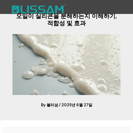
내
용
오일이 실리콘을 분해하는지 이해하기,
으
솔루션
화학물질
지침서
정보
연락처
적합성 및 효과
로
건
너
뛰
기
By
블리섬
/
2025년 6월 27일