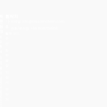
빠
회
연락처
른
사
이메일: info@blissamchem.com
링
홈
전화/왓츠앱: +86 15957191858
크
솔
위챗 코드:
품
루
질
션
정
회
화
책
사
학
소
지
물
개
식
질
블
센
지
리
터
침
섬
개
서
케
인
미
연
정
컬
락
보
스
처
처
는
리