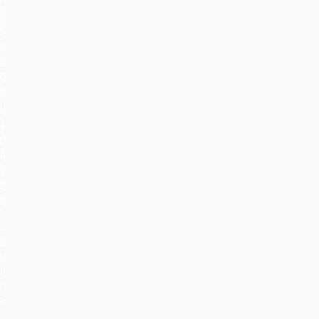
산
방
업
침
과
이
지
용
역
약
사
관
회
의
환
요
불
구
및
를
반
충
품
족
정
하
책
는
고
품
질
의
지
속
가