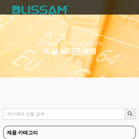
내
용
으
솔루션
화학물질
지침서
정보
연락처
로
건
너
홈
/
실리콘 유체
비닐 실리콘 유체
뛰
비닐 실리콘 유체
기
검색 버튼
검
색
대
상:
제품 카테고리