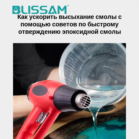
Перейти
к
Как ускорить высыхание смолы с
содержимому
Химические Вещества
помощью советов по быстрому
отверждению эпоксидной смолы