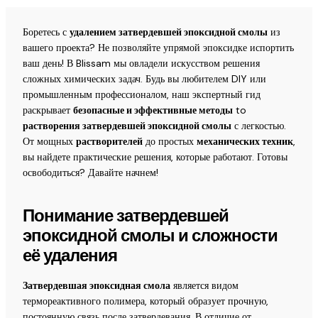
Боретесь с
удалением затвердевшей эпоксидной смолы
из
вашего проекта? Не позволяйте упрямой эпоксидке испортить
ваш день! В Blissam мы овладели искусством решения
сложных химических задач. Будь вы любителем DIY или
промышленным профессионалом, наш экспертный гид
раскрывает
безопасные и эффективные методы
to
растворения затвердевшей эпоксидной смолы
с легкостью.
От мощных
растворителей
до простых
механических техник
,
вы найдете практические решения, которые работают. Готовы
освободиться? Давайте начнем!
Понимание затвердевшей
эпоксидной смолы и сложности
её удаления
Затвердевшая эпоксидная смола
является видом
термореактивного полимера, который образует прочную,
постоянную связь после затвердевания. В отличие от